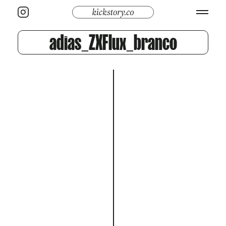
adias_ZXFlux_branco