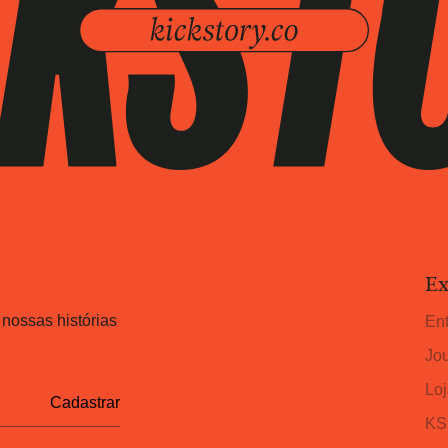
Ex
 nossas histórias
Ent
Jou
Loj
KS