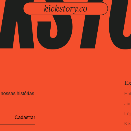
Ex
 nossas histórias
Ent
Jou
Loj
KS