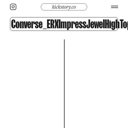
Converse_ERXImpressJewelHighTo