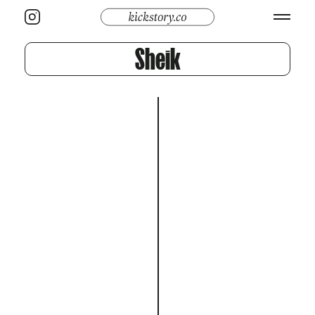
Sheik